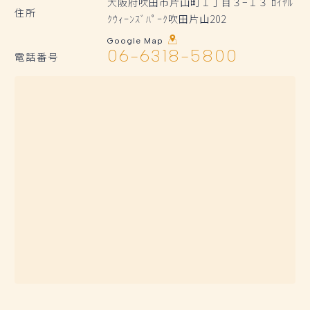
大阪府吹田市片山町１丁目３−１３ ﾛｲﾔﾙ
住所
ｸｳｨｰﾝｽﾞﾊﾟｰｸ吹田片山202
Google Map
06-6318-5800
電話番号