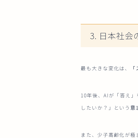
3. 日本社
最も大きな変化は、
「
10年後、AIが「答
したいか？」という
意
また、少子高齢化が極