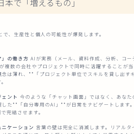
年、日本で「増えるもの」
ことで、生産性と個人の可能性が爆発します。
ア」の働き方
AIが実務（メール、資料作成、分析、コー
人が複数の会社やプロジェクトで同時に活躍することが当
概念は薄れ、**「プロジェクト単位でスキルを貸し出す
す。
ジェント
今のような「チャット画面」ではなく、あなた
した**「自分専用のAI」**が日常をナビゲートします
側で完結させます。
ュニケーション
言葉の壁は完全に消滅します。リアルタ