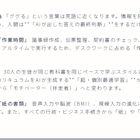
為
「ググる」という言葉は死語に近くなります。情報を
め、人間は**「AIが出した答えの最終判断」**をするだ
「作業時間」
議事録作成、伝票整理、契約書のチェック
がリアルタイムで実行するため、デスクワークに占める「
」
30人の生徒が同じ教科書を同じペースで学ぶスタイル
リキュラムをAIが生成する**「超・個別最適学習」*
から「モチベーター（伴走者）」へと変わります。
「紙の書類」
音声入力や脳波（BMI）、視線入力の進化
す。また、すべての行政・ビジネス手続きから「紙」や