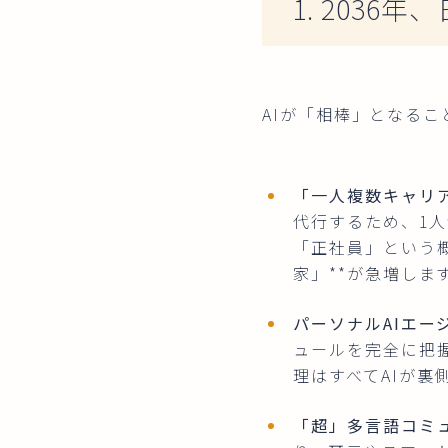
1. 2036
AIが「相棒」となる
「一人複数キャリ
代行するため、1
「正社員」という
家」**が急増しま
パーソナルAIエー
ュールを完全に把握
理はすべてAIが裏
「超」多言語コミ