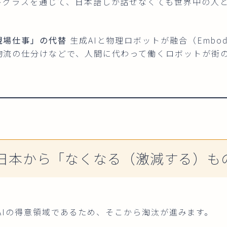
トグラスを通じて、日本語しか話せなくても世界中の人
現場仕事」の代替
生成AIと物理ロボットが融合（Embodi
物流の仕分けなどで、人間に代わって働くロボットが街
6年、日本から「なくなる（激減する）も
AIの得意領域であるため、そこから淘汰が進みます。