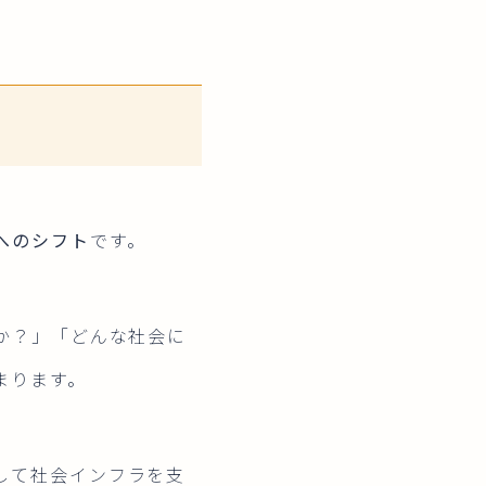
へのシフト
です。
るか？」「どんな社会に
まります。
して社会インフラを支