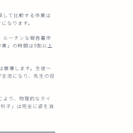
探して比較する作業は
けになります。
、ルーチンな報告書作
作業」の時間は9割以上
は崩壊します。生徒一
*が主流になり、先生の役
により、物理的なタイ
「判子」は完全に姿を消