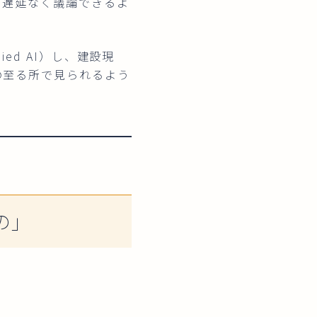
と遅延なく議論できるよ
ed AI）し、建設現
の至る所で見られるよう
の」