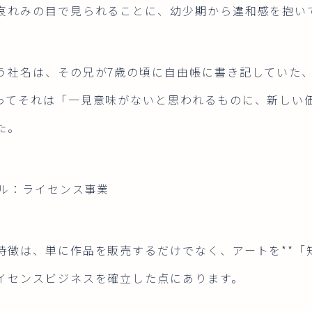
哀れみの目で見られることに、幼少期から違和感を抱い
う社名は、その兄が7歳の頃に自由帳に書き記していた
ってそれは「一見意味がないと思われるものに、新しい
た。
デル：ライセンス事業
徴は、単に作品を販売するだけでなく、アートを**「知
イセンスビジネスを確立した点にあります。