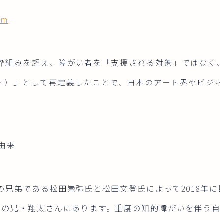
om
枠組みを超え、障がい者を「支援される対象」ではなく
ト）」として再定義したことで、日本のアート界やビジ
の由来
の兄弟である松田崇弥氏と松田文登氏によって2018年
上の兄・翔太さんにあります。重度の知的障がいを伴う