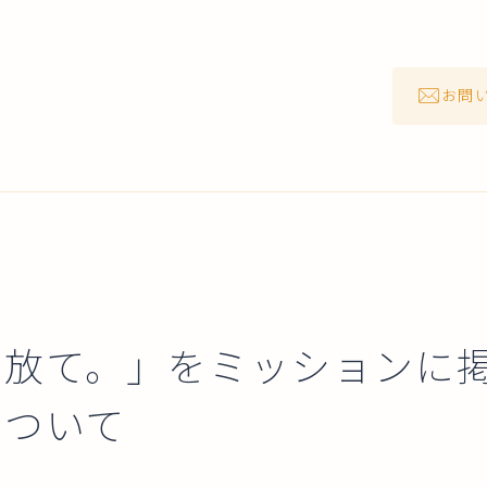
お問
、放て。」をミッションに
について