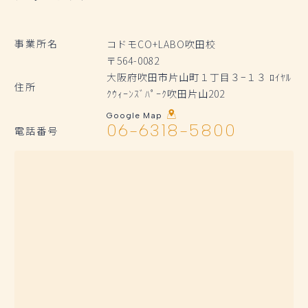
事業所名
コドモCO+LABO吹田校
〒564-0082
大阪府吹田市片山町１丁目３−１３ ﾛｲﾔﾙ
住所
ｸｳｨｰﾝｽﾞﾊﾟｰｸ吹田片山202
Google Map
06-6318-5800
電話番号