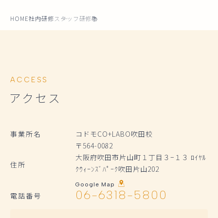
HOME
社内研修
スタッフ研修📚
ACCESS
アクセス
事業所名
コドモCO+LABO吹田校
〒564-0082
大阪府吹田市片山町１丁目３−１３ ﾛｲﾔﾙ
住所
ｸｳｨｰﾝｽﾞﾊﾟｰｸ吹田片山202
Google Map
06-6318-5800
電話番号