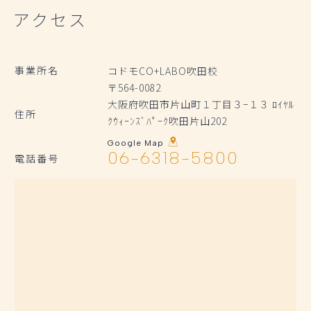
アクセス
事業所名
コドモCO+LABO吹田校
〒564-0082
大阪府吹田市片山町１丁目３−１３ ﾛｲﾔﾙ
住所
ｸｳｨｰﾝｽﾞﾊﾟｰｸ吹田片山202
Google Map
06-6318-5800
電話番号